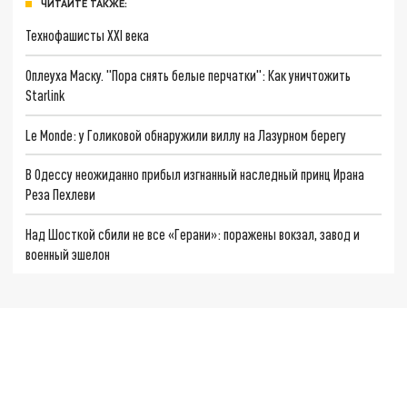
ЧИТАЙТЕ ТАКЖЕ:
Технофашисты XXI века
Оплеуха Маску. "Пора снять белые перчатки": Как уничтожить
Starlink
Le Monde: у Голиковой обнаружили виллу на Лазурном берегу
В Одессу неожиданно прибыл изгнанный наследный принц Ирана
Реза Пехлеви
Над Шосткой сбили не все «Герани»: поражены вокзал, завод и
военный эшелон