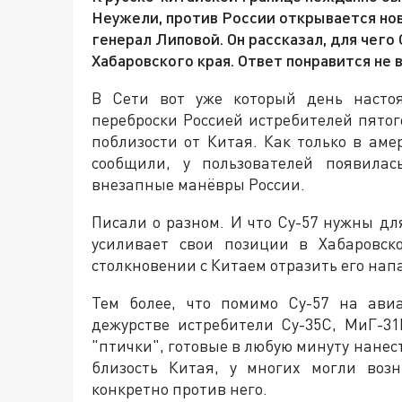
Неужели, против России открывается но
генерал Липовой. Он рассказал, для чего 
Хабаровского края. Ответ понравится не 
В Сети вот уже который день насто
переброски Россией истребителей пятог
поблизости от Китая. Как только в амер
сообщили, у пользователей появила
внезапные манёвры России.
Писали о разном. И что Су-57 нужны дл
усиливает свои позиции в Хабаровск
столкновении с Китаем отразить его нап
Тем более, что помимо Су-57 на ави
дежурстве истребители Су-35С, МиГ-3
"птички", готовые в любую минуту нанес
близость Китая, у многих могли воз
конкретно против него.