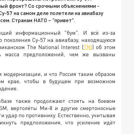
вый фронт? Со срочными объяснениями -
Су-57 на самом деле полетели на авиабазу
всем. Странам НАТО – "привет".
ящий информационный "бум". И всё из-за
о поколения Су-57 на авиабазу, находящуюся
иканском The National Interest (
TNI
) об этом
сь масса предположений, чем же вызваны
я модернизации, и что Россия таким образом
ом крае, чтобы в будущем при возможном
адение.
абазе также продолжают стоять на боевом
1БМ, вертолёты Ми-8 и другие смертоносные
ти удар по противнику. Естественно, учитывая
никнуть предположения, что усиление идёт