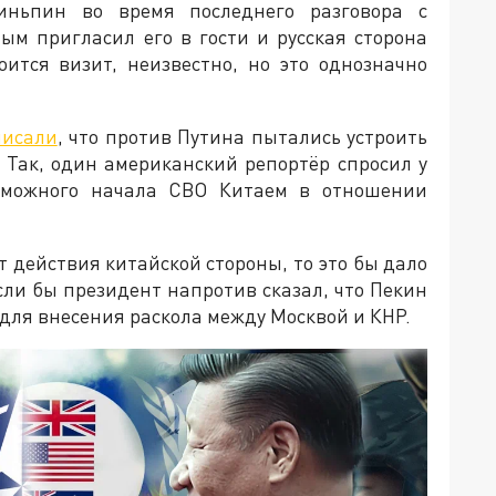
ньпин во время последнего разговора с
м пригласил его в гости и русская сторона
оится визит, неизвестно, но это однозначно
писали
, что против Путина пытались устроить
 Так, один американский репортёр спросил у
озможного начала СВО Китаем в отношении
т действия китайской стороны, то это бы дало
сли бы президент напротив сказал, что Пекин
 для внесения раскола между Москвой и КНР.