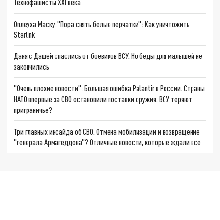
Технофашисты XXI века
Оплеуха Маску. "Пора снять белые перчатки": Как уничтожить
Starlink
Даня с Дашей спаслись от боевиков ВСУ. Но беды для малышей не
закончились
"Очень плохие новости": Большая ошибка Palantir в России. Страны
НАТО впервые за СВО остановили поставки оружия. ВСУ теряют
приграничье?
Три главных инсайда об СВО. Отмена мобилизации и возвращение
"генерала Армагеддона"? Отличные новости, которые ждали все