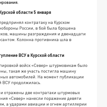
ирования.
Курской области 5 января
 предпринял контратаку на Курском
обороны России, в бой была брошена
анков, машины разграждения и двенадцати
сантом. Колонна противника шла в
упление ВСУ в Курской области
пировкой войск «Север» штурмовикам было
ны, такая же участь постигла машину
нных автомобилей. На момент публикации
 ВСУ продолжилась.
ыли отражены две контратаки штурмовых
ления «Север» нанесли поражение девяти
м, а ударами авиации и огнем артиллерии