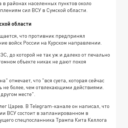
 в районах населенных пунктов около
плениям сил ВСУ в Сумской области.
рской области
щается, что противник предпринял
ние войск России на Курском направлении.
С, до которой не так уж и далеко от печально
атомном объекте никак не дают покоя
" отмечает, что "вся суета, которая сейчас
ь не более, чем отвлекающими действиями.
другом месте".
ег Царев. В Telegram-канале он написал, что
ии ВСУ состоит в запланированном в
ущего спецпосланника Трампа Кита Келлога