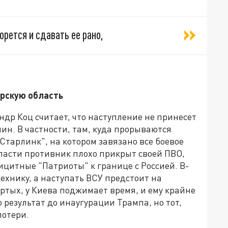
орется и сдавать ее рано,
урскую область
др Коц считает, что наступление не принесет
ин. В частности, там, куда прорываются
Старлинк", на котором завязано все боевое
бласти противник плохо прикрыт своей ПВО,
ицитные "Патриоты" к границе с Россией. В-
ехнику, а наступать ВСУ предстоит на
ртых, у Киева поджимает время, и ему крайне
 результат до инаугурации Трампа, но тот,
потери.