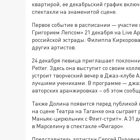
квартирой, ее декабрьский график включ
спектакли на знаменитой сцене.
Первое событие в расписании — участие 
Григорием Лепсом» 21 декабря на Live А
российской эстрады: Филиппа Киркорова
других артистов.
24 декабря певица приглашает поклонни
Petter. Здесь она выступит со своим кол
устроит творческий вечер в Джаз-клубе А
лучшими учениками. В программе — джа
авторских аранжировках – об этом сооб
Также Долина появится перед публикой к
на сцене Театра на Таганке она сыграет
Маньяк-цирюльник с Флит-стрит». А 31 д
в Марселину в спектакле «Фигаро».
Представитель артистки Сергей Пудовкин