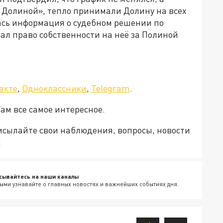
й Долиной», тепло принимали Долину на всех
ась информация о судебном решении по
ал право собственности на неё за Полиной
акте
,
Одноклассники
,
Telegram
.
Там все самое интересное.
рисылайте свои наблюдения, вопросы, новости
v
сывайтесь на наши каналы
ыми узнавайте о главных новостях и важнейших событиях дня.