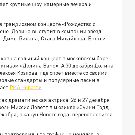
ает крупные шоу, камерные вечера и
в грандиозном концерте «Рождество с
рене. Долина выступит в компании звёзд
, Димы Билана, Стаса Михайлова, Emin и
ков на сольный концерт в московском баре
лективом «Долина Band». А 30 декабря Долина
лексея Козлова, где споёт вместе со своими
зовые стандарты и популярные песни в
щает
РИА Новости
.
ак драматическая актриса. 26 и 27 декабря
 роль Миссис Ловетт в мюзикле «Суини Тодд.
екабря, в канун Нового года, перевоплотится
 подтвердил, что график не менялся, а