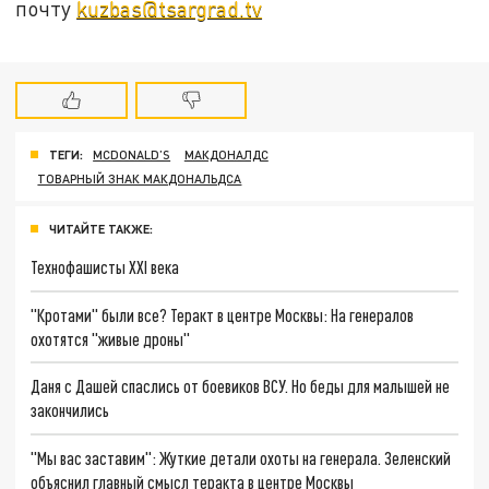
почту
kuzbas@tsargrad.tv
ТЕГИ:
MCDONALD’S
МАКДОНАЛДС
ТОВАРНЫЙ ЗНАК МАКДОНАЛЬДСА
ЧИТАЙТЕ ТАКЖЕ:
Технофашисты XXI века
"Кротами" были все? Теракт в центре Москвы: На генералов
охотятся "живые дроны"
Даня с Дашей спаслись от боевиков ВСУ. Но беды для малышей не
закончились
"Мы вас заставим": Жуткие детали охоты на генерала. Зеленский
объяснил главный смысл теракта в центре Москвы