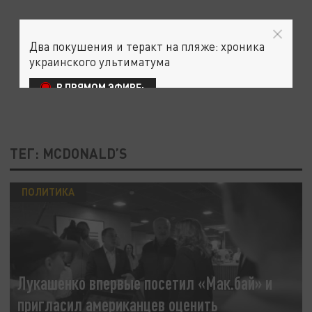
Два покушения и теракт на пляже: хроника
украинского ультиматума
В ПРЯМОМ ЭФИРЕ:
ТЕГ: MCDONALD’S
ПОЛИТИКА
Лукашенко впервые посетил «Мак.бай» и
пригласил американцев оценить