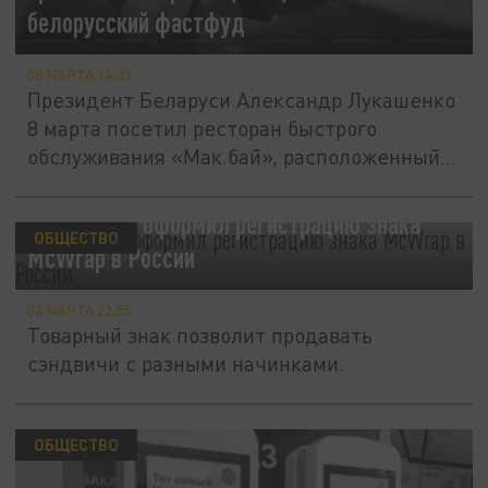
белорусский фастфуд
08 МАРТА 14:33
Президент Беларуси Александр Лукашенко
8 марта посетил ресторан быстрого
обслуживания «Мак.бай», расположенный...
McDonald's оформил регистрацию знака
ОБЩЕСТВО
McWrap в России
04 МАРТА 22:55
Товарный знак позволит продавать
сэндвичи с разными начинками.
ОБЩЕСТВО