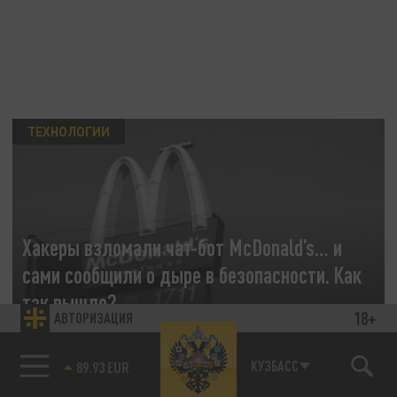
ТЕХНОЛОГИИ
Хакеры взломали чат-бот McDonald’s… и
сами сообщили о дыре в безопасности. Как
так вышло?
18+
АВТОРИЗАЦИЯ
11 ИЮЛЯ 20:57
85.64 BRENT
64 млн резюме в открытом доступе:
КУЗБАСС
скандал с чат-ботом McDonald’s.