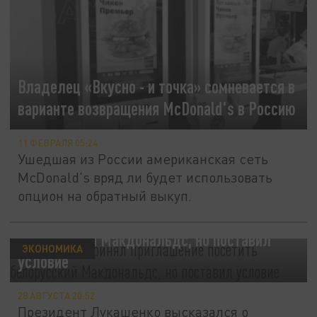
Владелец «Вкусно - и точка» сомневается в
варианте возвращения McDonald's в Россию
11 ФЕВРАЛЯ 05:24
Ушедшая из России американская сеть
McDonald's вряд ли будет использовать
опцион на обратный выкуп.
Лукашенко принял приглашение посетить
белорусский Макдональдс, но поставил
ЭКОНОМИКА
условие
28 АВГУСТА 20:52
Президент Лукашенко высказался о