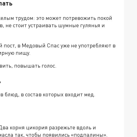
лать
елым трудом: это может потревожить покой
ов, не стоит устраивать шумные гулянья и
й пост, в Медовый Спас уже не употребляют в
ирную пищу.
овить, повышать голос.
д
в блюд, в состав которых входит мед.
Два корня цикория разрежьте вдоль и
 масла так, чтобы появились «подпалины».