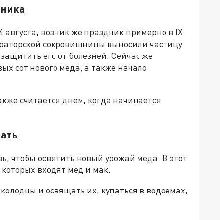
дника
августа, возник же праздник примерно в IX
ператорской сокровищницы выносили частицу
 защитить его от болезней. Сейчас же
х сот нового меда, а также начало
акже считается днем, когда начинается
лать
ь, чтобы освятить новый урожай меда. В этот
 которых входят мед и мак.
 колодцы и освящать их, купаться в водоемах,