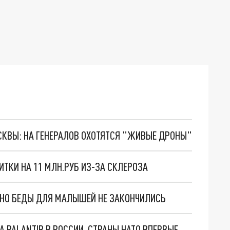
ОСКВЫ: НА ГЕНЕРАЛОВ ОХОТЯТСЯ "ЖИВЫЕ ДРОНЫ"
ТКИ НА 11 МЛН.РУБ ИЗ-ЗА СКЛЕРОЗА
. НО БЕДЫ ДЛЯ МАЛЫШЕЙ НЕ ЗАКОНЧИЛИСЬ
"ОЧЕНЬ ПЛОХИЕ НОВОСТИ": БОЛЬШАЯ ОШИБКА PALANTIR В РОССИИ. СТРАНЫ НАТО ВПЕРВЫЕ ЗА СВО ОСТАНОВИЛИ ПОСТАВКИ ОРУЖИЯ. ВСУ ТЕРЯЮТ ПРИГРАНИЧЬЕ?