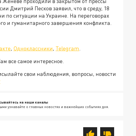
в Женеве проходили в закрытом от прессы
ии Дмитрий Песков заявил, что в среду, 18
и по ситуации на Украине. На переговорах
ого и гуманитарного завершения конфликта.
акте
,
Одноклассники
,
Telegram
.
Там все самое интересное.
рисылайте свои наблюдения, вопросы, новости
v
сывайтесь на наши каналы
ыми узнавайте о главных новостях и важнейших событиях дня.