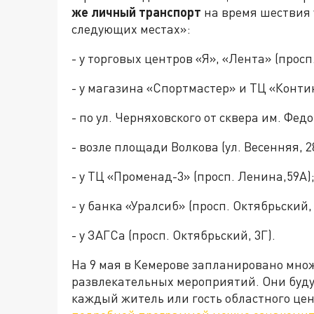
же личный транспорт
на время шествия 
следующих местах»:
- у торговых центров «Я», «Лента» (просп
- у магазина «Спортмастер» и ТЦ «Контин
- по ул. Черняховского от сквера им. Фед
- возле площади Волкова (ул. Весенняя, 2
- у ТЦ «Променад-3» (просп. Ленина,59А)
- у банка «Уралсиб» (просп. Октябрьский, 
- у ЗАГСа (просп. Октябрьский, 3Г).
На 9 мая в Кемерове запланировано мно
развлекательных мероприятий. Они будут
каждый житель или гость областного цен