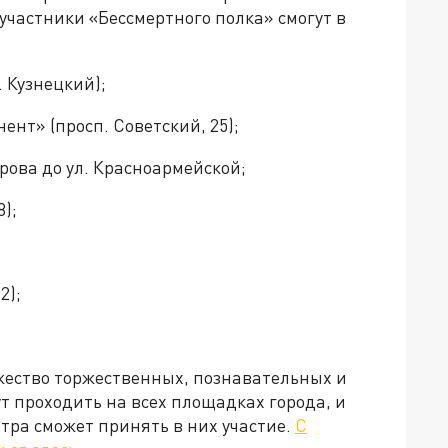
участники «Бессмертного полка» смогут в
. Кузнецкий);
ент» (просп. Советский, 25);
орова до ул. Красноармейской;
8);
;
2);
жество торжественных, познавательных и
 проходить на всех площадках города, и
тра сможет принять в них участие.
С