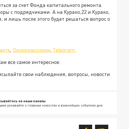
ться за счет Фонда капитального ремонта.
оры с подрядчиками. А на Курако,22 и Курако,
, и лишь после этого будет решаться вопрос о
акте
,
Одноклассники
,
Telegram
.
Там все самое интересное.
рисылайте свои наблюдения, вопросы, новости
v
сывайтесь на наши каналы
ыми узнавайте о главных новостях и важнейших событиях дня.