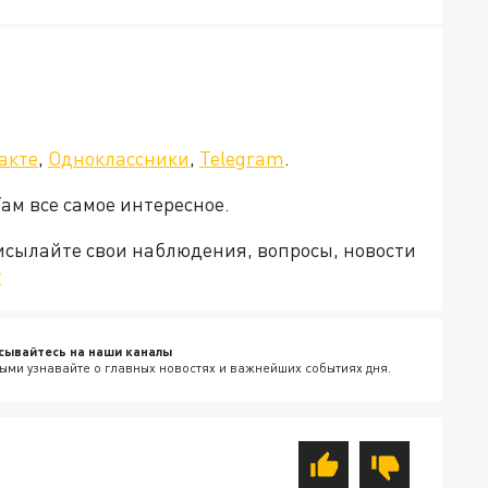
акте
,
Одноклассники
,
Telegram
.
Там все самое интересное.
рисылайте свои наблюдения, вопросы, новости
v
сывайтесь на наши каналы
ыми узнавайте о главных новостях и важнейших событиях дня.