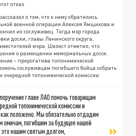
тот отказ.
ассказал о том, что к нему обратились
льной военной операции Алексея Ямщикова и
ончил их сослуживец. Тогда мэр города
вки доски, главы Ленинского округа,
аместителей мэра. Шелест отметил, что
шения о размещении мемориальных досок.
шение – прерогатива топонимической
 помочь сослуживцам погибшего бойца собрать
к очередной топонимической комиссии.
 поручение главе ЛАО помочь товарищам
ередной топонимической комиссии и
, как положено. Мы обязательно отдадим
им омичам, погибшим за будущее нашей
ю это нашим святым долгом,