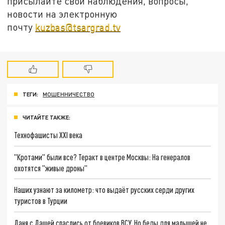
присылайте свои наблюдения, вопросы,
новости на электронную
почту
kuzbas@tsargrad.tv
ТЕГИ:
МОШЕННИЧЕСТВО
ЧИТАЙТЕ ТАКЖЕ:
Технофашисты XXI века
"Кротами" были все? Теракт в центре Москвы: На генералов
охотятся "живые дроны"
Наших узнают за километр: что выдаёт русских серди других
туристов в Турции
Даня с Дашей спаслись от боевиков ВСУ. Но беды для малышей не