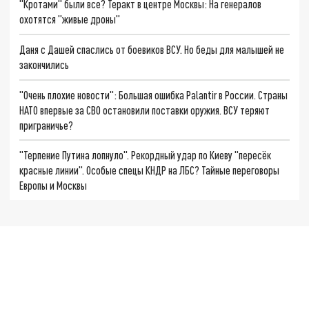
"Кротами" были все? Теракт в центре Москвы: На генералов
охотятся "живые дроны"
Даня с Дашей спаслись от боевиков ВСУ. Но беды для малышей не
закончились
"Очень плохие новости": Большая ошибка Palantir в России. Страны
НАТО впервые за СВО остановили поставки оружия. ВСУ теряют
приграничье?
"Терпение Путина лопнуло". Рекордный удар по Киеву "пересёк
красные линии". Особые спецы КНДР на ЛБС? Тайные переговоры
Европы и Москвы