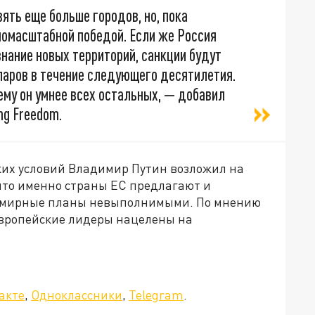
ять еще больше городов, но, пока
номасштабной победой. Если же Россия
знание новых территорий, санкции будут
ларов в течение следующего десятилетия.
ему он умнее всех остальных, — добавил
ng Freedom.
ких условий Владимир Путин возложил на
что именно страны ЕС предлагают и
т мирные планы невыполнимыми. По мнению
 европейские лидеры нацелены на
акте
,
Одноклассники
,
Telegram
.