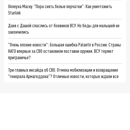
Оплеуха Маску. "Пора снять белые перчатки": Как уничтожить
Starlink
Даня с Дашей спаслись от боевиков ВСУ. Но беды для малышей не
закончились
"Очень плохие новости": Большая ошибка Palantir в России. Страны
НАТО впервые за СВО остановили поставки оружия. ВСУ теряют
приграничье?
Три главных инсайда об СВО. Отмена мобилизации и возвращение
"генерала Армагеддона"? Отличные новости, которые ждали все