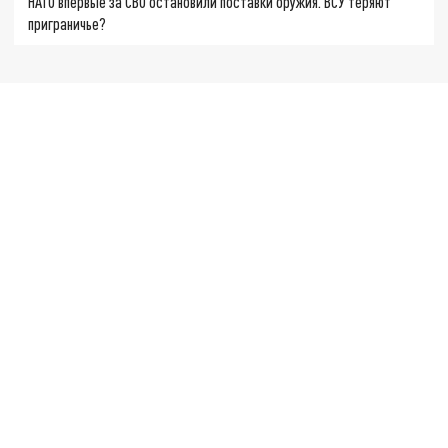
НАТО впервые за СВО остановили поставки оружия. ВСУ теряют
приграничье?