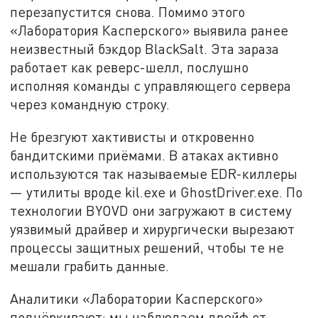
перезапустится снова. Помимо этого
«Лаборатория Касперского» выявила ранее
неизвестный бэкдор BlackSalt. Эта зараза
работает как реверс-шелл, послушно
исполняя команды с управляющего сервера
через командную строку.
Не брезгуют хактивисты и откровенно
бандитскими приёмами. В атаках активно
используются так называемые EDR-киллеры
— утилиты вроде kil.exe и GhostDriver.exe. По
технологии BYOVD они загружают в систему
уязвимый драйвер и хирургически вырезают
процессы защитных решений, чтобы те не
мешали грабить данные.
Аналитики «Лаборатории Касперского»
подчёркивают: мы наблюдаем дрейф от