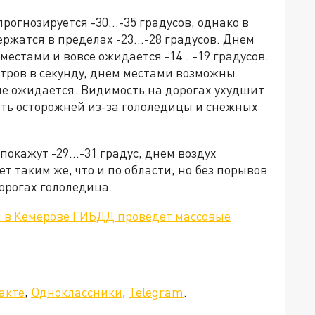
 прогнозируется -30…-35 градусов, однако в
ржатся в пределах -23…-28 градусов. Днем
а местами и вовсе ожидается -14…-19 градусов.
етров в секунду, днем местами возможны
 не ожидается. Видимость на дорогах ухудшит
ть осторожней из-за гололедицы и снежных
покажут -29…-31 градус, днем воздух
ет таким же, что и по области, но без порывов.
орогах гололедица.
я в Кемерове ГИБДД проведет массовые
а»!
акте
,
Одноклассники
,
Telegram
.