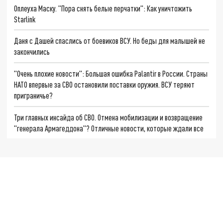
Оплеуха Маску. "Пора снять белые перчатки": Как уничтожить
Starlink
Даня с Дашей спаслись от боевиков ВСУ. Но беды для малышей не
закончились
"Очень плохие новости": Большая ошибка Palantir в России. Страны
НАТО впервые за СВО остановили поставки оружия. ВСУ теряют
приграничье?
Три главных инсайда об СВО. Отмена мобилизации и возвращение
"генерала Армагеддона"? Отличные новости, которые ждали все