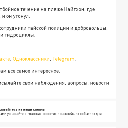
тбойное течение на пляже Найтхон, где
 и он утонул.
, сотрудники тайской полиции и добровольцы,
ли гидроциклы.
акте
,
Одноклассники
,
Telegram
.
Там все самое интересное.
рисылайте свои наблюдения, вопросы, новости
v
сывайтесь на наши каналы
ыми узнавайте о главных новостях и важнейших событиях дня.