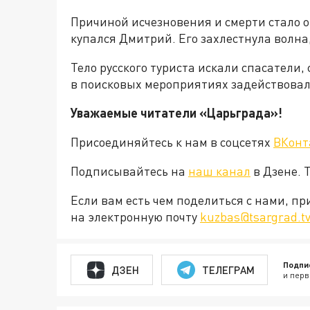
Причиной исчезновения и смерти стало о
купался Дмитрий. Его захлестнула волна,
Тело русского туриста искали спасатели
в поисковых мероприятиях задействова
Уважаемые читатели «Царьграда»!
Присоединяйтесь к нам в соцсетях
ВКонт
Подписывайтесь на
наш канал
в Дзене. 
Если вам есть чем поделиться с нами, п
на электронную почту
kuzbas@tsargrad.t
Подпи
ДЗЕН
ТЕЛЕГРАМ
и перв