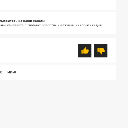
v
сывайтесь на наши каналы
ыми узнавайте о главных новостях и важнейших событиях дня.
30
МИ-8