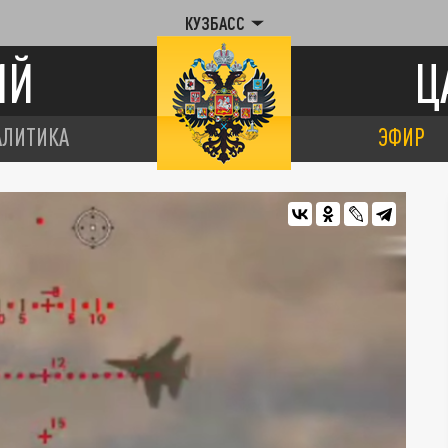
КУЗБАСС
ИЙ
Ц
АЛИТИКА
ЭФИР