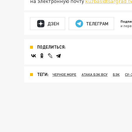
на электронную почту
kuzbas@tsargrad.t
Подпи
ДЗЕН
ТЕЛЕГРАМ
и перв
ПОДЕЛИТЬСЯ:
ТЕГИ:
ЧЕРНОЕ МОРЕ
АТАКА БЭК ВСУ
БЭК
СУ-