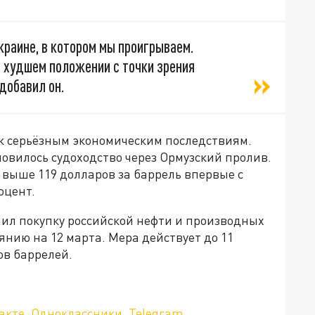
раине, в котором мы проигрываем.
в худшем положении с точки зрения
добавил он.
к серьёзным экономическим последствиям.
новилось судоходство через Ормузский пролив.
выше 119 долларов за баррель впервые с
оцент.
л покупку российской нефти и производных
янию на 12 марта. Мера действует до 11
ов баррелей.
акте
,
Одноклассники
,
Telegram
.