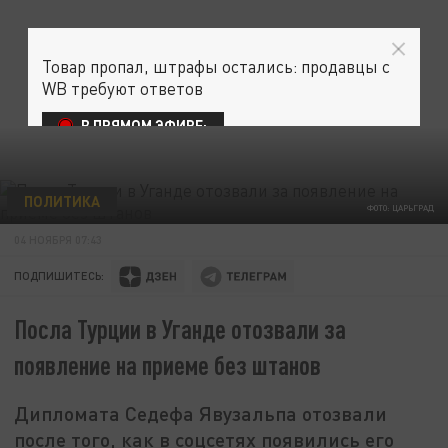
Товар пропал, штрафы остались: продавцы с
WB требуют ответов
В ПРЯМОМ ЭФИРЕ:
ПОЛИТИКА
ФОТО: ЦАРЬГРАД
04 НОЯБРЯ 07:43
ПОДПИШИТЕСЬ:
Посла Турции в Уганде отозвали за
появление на приеме без штанов
Дипломата Седефа Явузальпа отозвали
после того, как в соцсетях появились его