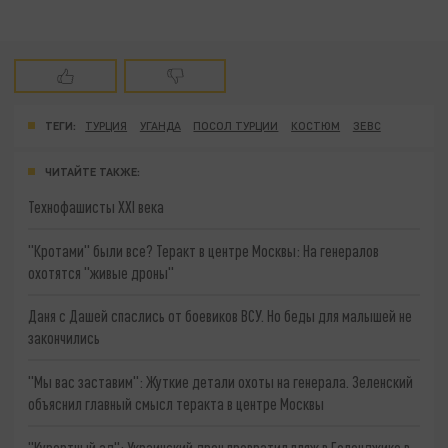
ТЕГИ:
ТУРЦИЯ
УГАНДА
ПОСОЛ ТУРЦИИ
КОСТЮМ
ЗЕВС
ЧИТАЙТЕ ТАКЖЕ:
Технофашисты XXI века
"Кротами" были все? Теракт в центре Москвы: На генералов
охотятся "живые дроны"
Даня с Дашей спаслись от боевиков ВСУ. Но беды для малышей не
закончились
"Мы вас заставим": Жуткие детали охоты на генерала. Зеленский
объяснил главный смысл теракта в центре Москвы
"Курортный ад": Украинский дрон превратил пляж в Геленджике в