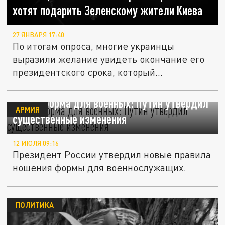
хотят подарить Зеленскому жители Киева
27 ЯНВАРЯ 17:40
По итогам опроса, многие украинцы
выразили желание увидеть окончание его
президентского срока, который...
Новая форма для военных: Путин утвердил
АРМИЯ
существенные изменения
12 ИЮЛЯ 09:16
Президент России утвердил новые правила
ношения формы для военнослужащих.
ПОЛИТИКА