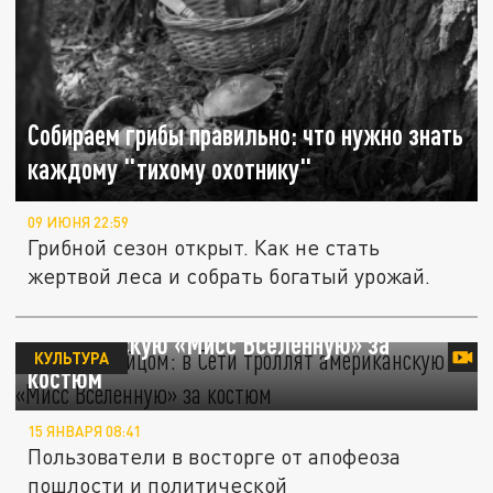
Собираем грибы правильно: что нужно знать
каждому "тихому охотнику"
09 ИЮНЯ 22:59
Грибной сезон открыт. Как не стать
жертвой леса и собрать богатый урожай.
Курица с яйцом: в Сети троллят
американскую «Мисс Вселенную» за
КУЛЬТУРА
костюм
15 ЯНВАРЯ 08:41
Пользователи в восторге от апофеоза
пошлости и политической