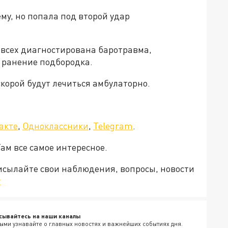
му, но попала под второй удар
У всех диагностирована баротравма,
е ранение подбородка.
корой будут лечиться амбулаторно.
акте
,
Одноклассники
,
Telegram
.
Там все самое интересное.
рисылайте свои наблюдения, вопросы, новости
v
сывайтесь на наши каналы
ыми узнавайте о главных новостях и важнейших событиях дня.