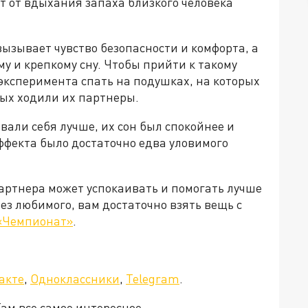
т от вдыхания запаха близкого человека
вызывает чувство безопасности и комфорта, а
му и крепкому сну. Чтобы прийти к такому
эксперимента спать на подушках, на которых
рых ходили их партнеры.
овали себя лучше, их сон был спокойнее и
ффекта было достаточно едва уловимого
артнера может успокаивать и помогать лучше
без любимого, вам достаточно взять вещь с
«Чемпионат»
.
акте
,
Одноклассники
,
Telegram
.
Там все самое интересное.