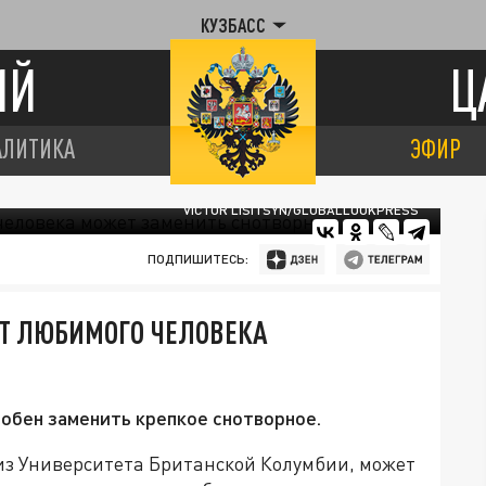
КУЗБАСС
ИЙ
Ц
АЛИТИКА
ЭФИР
VICTOR LISITSYN/GLOBALLOOKPRESS
ПОДПИШИТЕСЬ:
Т ЛЮБИМОГО ЧЕЛОВЕКА
собен заменить крепкое снотворное.
 из Университета Британской Колумбии, может