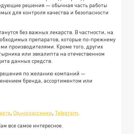
ледующие решения — обычная часть работы
мых для контроля качества и безопасности
анутся без важных лекарств. В частности, на
обходимых препаратов, которые по-прежнему
и производителями. Кроме того, других
тырника или эвкалипта на отечественном
цита данных средств.
азрешения по желанию компаний —
менением бренда, ассортиментом или
акте
,
Одноклассники
,
Telegram
.
Там все самое интересное.