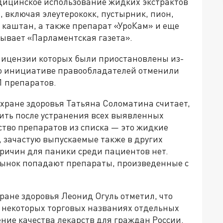
дицинское использование жидких экстрактов
, включая элеутерококк, пустырник, пион,
й каштан, а также препарат «УроКам» и еще
ывает «Парламентская газета».
 лицензии которых были приостановлены из-
по инициативе правообладателей отменили
1 препаратов.
хране здоровья Татьяна Соломатина считает,
ить после устранения всех выявленных
ство препаратов из списка — это жидкие
 зачастую выпускаемые также в других
ричин для паники среди пациентов нет.
 рынок попадают препараты, произведенные с
ране здоровья Леонид Огуль отметил, что
и некоторых торговых названиях отдельных
ние качества лекарств для граждан России.