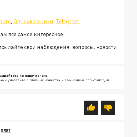
акте
,
Одноклассники
,
Telegram
.
Там все самое интересное.
рисылайте свои наблюдения, вопросы, новости
v
сывайтесь на наши каналы
ыми узнавайте о главных новостях и важнейших событиях дня.
5 ЛЕТ