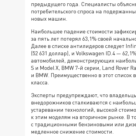
предыдущего года. Специалисты объясн
потребительского спроса на подержанны
новых машин.
Наибольшее падение стоимости зафиксир
за пять лет потерял 63,1% своей начальн
Далее в списке антилидеров следует Infin
(52 631 доллар), и Volkswagen ID.4 — 62,1
автомобилей, демонстрирующих наибольш
S и Model X, BMW 7-й серии, Land Rover 
и BMW. Преимущественно в этот список 
класса.
Эксперты предупреждают, что владельц
внедорожников сталкиваются с наиболь
устаревании технологий, высокой стоим
к этим моделям на вторичном рынке. В т
с традиционными бензиновыми или диз
медленное снижение стоимости.