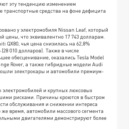
яют эту тенденцию изменением
е транспортные средства на фоне дефицита
овано у электромобиля Nissan Leaf, который
ой цены, что эквивалентно 17 743 долларам.
iti QX80, чья цена снизилась на 62,8%
% (28 010 долларов). Также в числе
ее обесценивание, оказались Tesla Model
Range Rover, а также гибридные модели Audi
вошли электрокары и автомобили премиум-
ы электромобилей и крупных люксовых
шими рисками. Причины кроются в быстром
ости обслуживания и снижении интереса
о же время, автомобили массового сегмента
ельными двигателями демонстрируют более