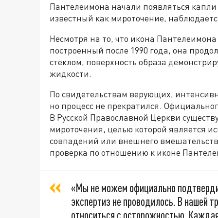
Пантелеимона начали появляться капли 
известный как мироточение, наблюдаетс
Несмотря на то, что икона Пантелеимона 
построенный после 1990 года, она продо
стеклом, поверхность образа демонстри
жидкости.
По свидетельствам верующих, интенсивн
но процесс не прекратился. Официально
В Русской Православной Церкви существ
мироточения, целью которой является и
совпадений или внешнего вмешательств
проверка по отношению к иконе Пантеле
«Мы не можем официально подтвердит
экспертиз не проводилось. В нашей 
относиться с осторожностью. Каждая