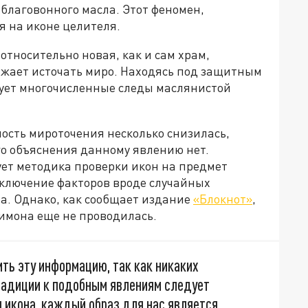
благовонного масла. Этот феномен,
я на иконе целителя.
относительно новая, как и сам храм,
лжает источать миро. Находясь под защитным
рует многочисленные следы маслянистой
ость мироточения несколько снизилась,
го объяснения данному явлению нет.
ует методика проверки икон на предмет
сключение факторов вроде случайных
а. Однако, как сообщает издание
«Блокнот»
,
имона еще не проводилась.
ь эту информацию, так как никаких
традиции к подобным явлениям следует
 икона, каждый образ для нас является