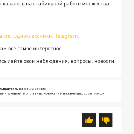
 сказалось на стабильной работе множества
акте
,
Одноклассники
,
Telegram
.
Там все самое интересное.
рисылайте свои наблюдения, вопросы, новости
v
сывайтесь на наши каналы
ыми узнавайте о главных новостях и важнейших событиях дня.