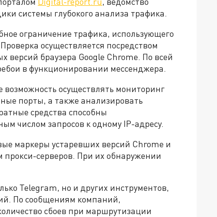
 порталом
Digital-report.ru
, ведомство
ики системы глубокого анализа трафика.
бное ограничение трафика, использующего
 Проверка осуществляется посредством
х версий браузера Google Chrome. По всей
ребои в функционировании мессенджера.
е возможность осуществлять мониторинг
ные порты, а также анализировать
ратные средства способны
м числом запросов к одному IP-адресу.
ые маркеры устаревших версий Chrome и
м прокси-серверов. При их обнаружении
лько Telegram, но и других инструментов,
ий. По сообщениям компаний,
количество сбоев при маршрутизации