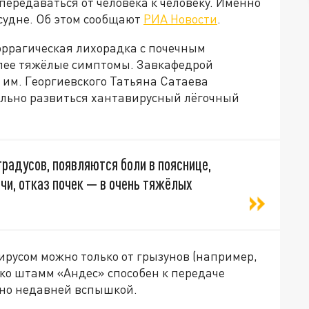
ередаваться от человека к человеку. Именно
судне. Об этом сообщают
РИА Новости
.
оррагическая лихорадка с почечным
олее тяжёлые симптомы. Завкафедрой
им. Георгиевского Татьяна Сатаева
ельно развиться хантавирусный лёгочный
радусов, появляются боли в пояснице,
чи, отказ почек — в очень тяжёлых
ирусом можно только от грызунов (например,
ко штамм «Андес» способен к передаче
зано недавней вспышкой.