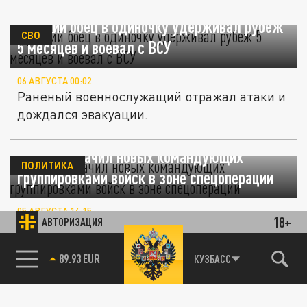
Русский боец в одиночку удерживал рубеж
СВО
5 месяцев и воевал с ВСУ
06 АВГУСТА 00:02
Раненый военнослужащий отражал атаки и
дождался эвакуации.
Путин назначил новых командующих
ПОЛИТИКА
группировками войск в зоне спецоперации
05 АВГУСТА 14:15
18+
АВТОРИЗАЦИЯ
Президент провёл совещание с военным
руководством и объявил о кадровых
85.64 BRENT
КУЗБАСС
изменениях в командовании группировок
в...
1400 км от границы: в Уфе заметили черный