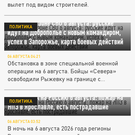
вылет под видом строителей.
Ситуация в зоне СВО 6 августа: русские
ПОЛИТИКА
идут на Доброполье с новым командиром,
успех в Запорожье, карта боевых действий
06 АВГУСТА 04:21
Обстановка в зоне специальной военной
операции на 6 августа. Бойцы «Севера»
освободили Рыжевку на границе с...
Атака БПЛА на Россию 6 августа: пожар на
ПОЛИТИКА
НПЗ в Ярославле, есть пострадавшие
06 АВГУСТА 03:52
В ночь на 6 августа 2026 года регионы