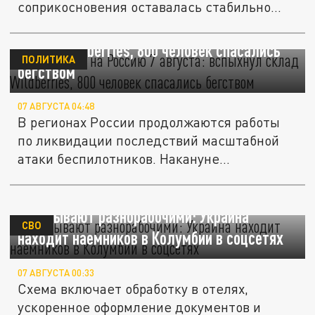
соприкосновения оставалась стабильно...
Атака БПЛА на Россию 7 августа: вспыхнул
склад Wildberries, 800 человек спасались
ПОЛИТИКА
бегством
07 АВГУСТА 04:48
В регионах России продолжаются работы
по ликвидации последствий масштабной
атаки беспилотников. Накануне...
Записывают разнорабочими: Украина
СВО
находит наемников в Колумбии в соцсетях
07 АВГУСТА 00:33
Схема включает обработку в отелях,
ускоренное оформление документов и