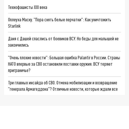
Технофашисты XXI века
Оплеуха Маску. "Пора снять белые перчатки": Как уничтожить
Starlink
Даня с Дашей спаслись от боевиков ВСУ. Но беды для малышей не
закончились
"Очень плохие новости": Большая ошибка Palantir в России. Страны
НАТО впервые за СВО остановили поставки оружия. ВСУ теряют
приграничье?
Три главных инсайда об СВО. Отмена мобилизации и возвращение
"генерала Армагеддона"? Отличные новости, которые ждали все