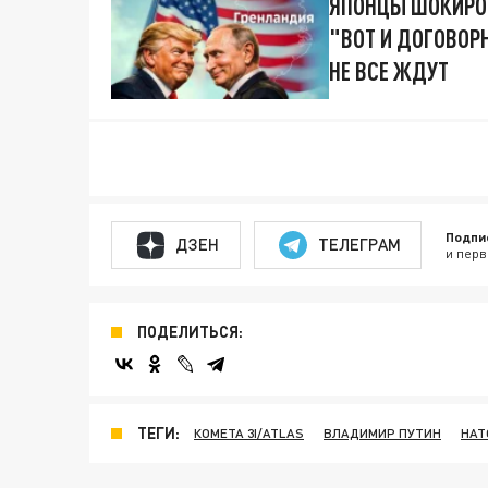
ЯПОНЦЫ ШОКИРО
"ВОТ И ДОГОВОРН
НЕ ВСЕ ЖДУТ
Подпи
ДЗЕН
ТЕЛЕГРАМ
и перв
ПОДЕЛИТЬСЯ:
ТЕГИ:
КОМЕТА 3I/ATLAS
ВЛАДИМИР ПУТИН
НАТ