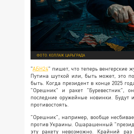
ФОТО: КОЛЛАЖ ЦАРЬГРАДА
"
АБН24
" пишет, что теперь венгерские 
Путина шуткой или, быть может, это п
быть. Когда президент в конце 2025 го
"Орешник" и ракет "Буревестник", о
последние оружейные новинки. Будут и
противостоять.
"Орешник", например, вообще несбивае
против Украины. Ошарашенный "президе
эту ракету невозможно. Крайний раз