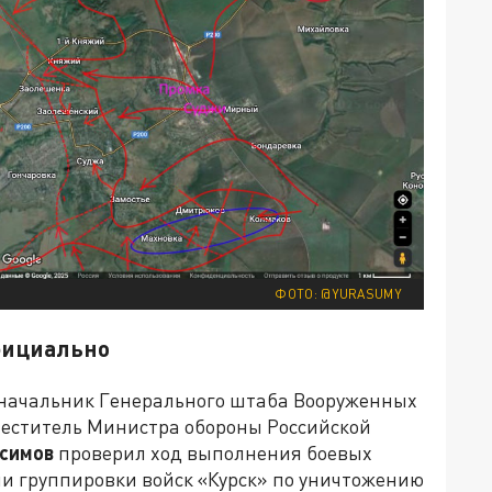
ФОТО: @YURASUMY
фициально
 начальник Генерального штаба Вооруженных
меститель Министра обороны Российской
симов
проверил ход выполнения боевых
и группировки войск «Курск» по уничтожению