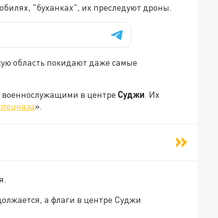
обилях, "буханках", их преследуют дроны.
скую область покидают даже самые
и военнослужащими в центре
Суджи
. Их
спецназа
».
я.
должается, а флаги в центре Суджи