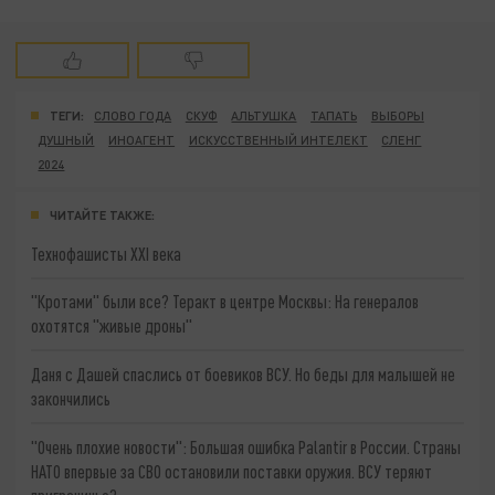
ТЕГИ:
СЛОВО ГОДА
СКУФ
АЛЬТУШКА
ТАПАТЬ
ВЫБОРЫ
ДУШНЫЙ
ИНОАГЕНТ
ИСКУССТВЕННЫЙ ИНТЕЛЕКТ
СЛЕНГ
2024
ЧИТАЙТЕ ТАКЖЕ:
Технофашисты XXI века
"Кротами" были все? Теракт в центре Москвы: На генералов
охотятся "живые дроны"
Даня с Дашей спаслись от боевиков ВСУ. Но беды для малышей не
закончились
"Очень плохие новости": Большая ошибка Palantir в России. Страны
НАТО впервые за СВО остановили поставки оружия. ВСУ теряют