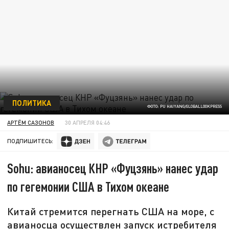
ПОЛИТИКА
ФОТО: PU HAIYANG/GLOBALLOOKPRESS
АРТЁМ САЗОНОВ
30 АПРЕЛЯ 04:46
ПОДПИШИТЕСЬ:
Sohu: авианосец КНР «Фуцзянь» нанес удар
по гегемонии США в Тихом океане
Китай стремится перегнать США на море, с
авианосца осуществлен запуск истребителя