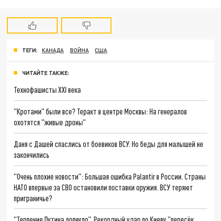
ТЕГИ:
КАНАДА
ВОЙНА
США
ЧИТАЙТЕ ТАКЖЕ:
Технофашисты XXI века
"Кротами" были все? Теракт в центре Москвы: На генералов
охотятся "живые дроны"
Даня с Дашей спаслись от боевиков ВСУ. Но беды для малышей не
закончились
"Очень плохие новости": Большая ошибка Palantir в России. Страны
НАТО впервые за СВО остановили поставки оружия. ВСУ теряют
приграничье?
"Терпение Путина лопнуло". Рекордный удар по Киеву "пересёк