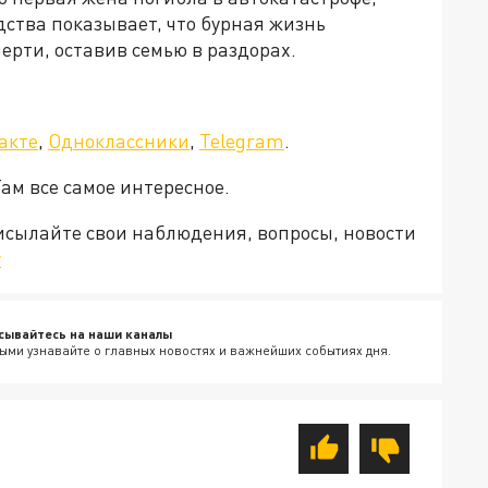
дства показывает, что бурная жизнь
ерти, оставив семью в раздорах.
акте
,
Одноклассники
,
Telegram
.
Там все самое интересное.
рисылайте свои наблюдения, вопросы, новости
v
сывайтесь на наши каналы
ыми узнавайте о главных новостях и важнейших событиях дня.