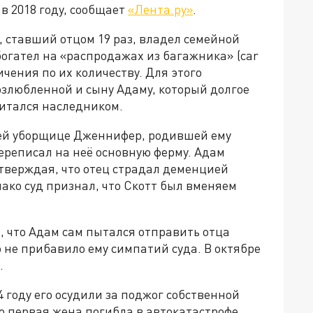
 в 2018 году, сообщает
«Лента.ру»
.
 ставший отцом 19 раз, владел семейной
богател на «распродажах из багажника» (car
ичения по их количеству. Для этого
злюбленной и сыну Адаму, который долгое
итался наследником.
воей уборщице Дженнифер, родившей ему
переписал на неё основную ферму. Адам
утверждая, что отец страдал деменцией
нако суд признал, что Скотт был вменяем
, что Адам сам пытался отправить отца
о не прибавило ему симпатий суда. В октябре
.
4 году его осудили за поджог собственной
о первая жена погибла в автокатастрофе,