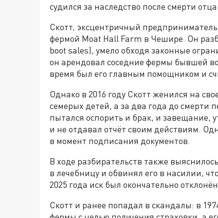
судился за наследство после смерти отца
Скотт, эксцентричный предприниматель,
фермой Moat Hall Farm в Чешире. Он раз
boot sales), умело обходя законные огран
он арендовал соседние фермы бывшей во
время был его главным помощником и сч
Однако в 2016 году Скотт женился на с
семерых детей, а за два года до смерти 
пытался оспорить и брак, и завещание, 
и не отдавал отчёт своим действиям. Од
в момент подписания документов.
В ходе разбирательств также выяснилось
в лечебницу и обвинял его в насилии, чт
2025 года иск был окончательно отклонён
Скотт и ранее попадал в скандалы: в 197
фермы с целью получения страховки, а ег