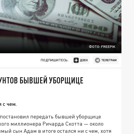
ФОТО: FREEPIK
ПОДПИШИТЕСЬ:
ФУНТОВ БЫВШЕЙ УБОРЩИЦЕ
 с чем.
а постановил передать бывшей уборщице
ого миллионера Ричарда Скотта — около
имый сын Адам в итоге остался ни с чем, хотя