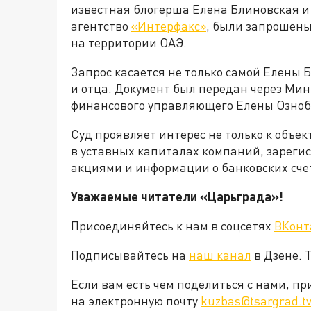
известная блогерша Елена Блиновская и 
агентство
«Интерфакс»
, были запрошены
на территории ОАЭ.
Запрос касается не только самой Елены Бл
и отца. Документ был передан через Мин
финансового управляющего Елены Озноб
Суд проявляет интерес не только к объе
в уставных капиталах компаний, зареги
акциями и информации о банковских счет
Уважаемые читатели «Царьграда»!
Присоединяйтесь к нам в соцсетях
ВКонт
Подписывайтесь на
наш канал
в Дзене. 
Если вам есть чем поделиться с нами, п
на электронную почту
kuzbas@tsargrad.t