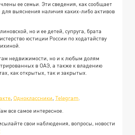
члены ее семьи. Эти сведения, как сообщает
 для выяснения наличия каких-либо активов
иновской, но и ее детей, супруга, брата
истерство юстиции России по ходатайству
ихиной.
ктам недвижимости, но и к любым долям
стрированных в ОАЭ, а также к владению
ах, как открытых, так и закрытых.
акте
,
Одноклассники
,
Telegram
.
Там все самое интересное.
рисылайте свои наблюдения, вопросы, новости
v