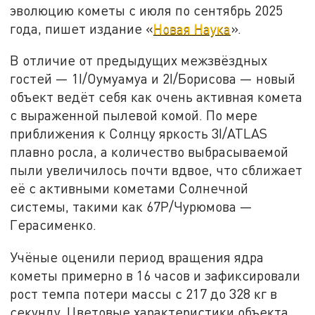
эволюцию кометы с июля по сентябрь 2025
года, пишет издание «
Новая Наука
».
В отличие от предыдущих межзвёздных
гостей — 1I/Оумуамуа и 2I/Борисова — новый
объект ведёт себя как очень активная комета
с выраженной пылевой комой. По мере
приближения к Солнцу яркость 3I/ATLAS
плавно росла, а количество выбрасываемой
пыли увеличилось почти вдвое, что сближает
её с активными кометами Солнечной
системы, такими как 67P/Чурюмова —
Герасименко.
Учёные оценили период вращения ядра
кометы примерно в 16 часов и зафиксировали
рост темпа потери массы с 217 до 328 кг в
секунду. Цветовые характеристики объекта