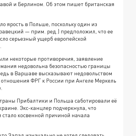
авой и Берлином. Об этом пишет британская
о ярость в Польше, поскольку один из
вецкий — прим. ред.) предположил, что ее
сло серьезный ущерб европейской
.
ыли некоторые противоречия, заявление
ермания недовольна безопасностью границы
ередь в Варшаве высказывают недовольством
о отношения ФРГ к России при Ангеле Меркель
.
 страны Прибалтики и Польша саботировали её
краине. Экс-канцлер подчеркнула, что
 стало косвенной причиной начала
то Запад изначально не хотел следовать