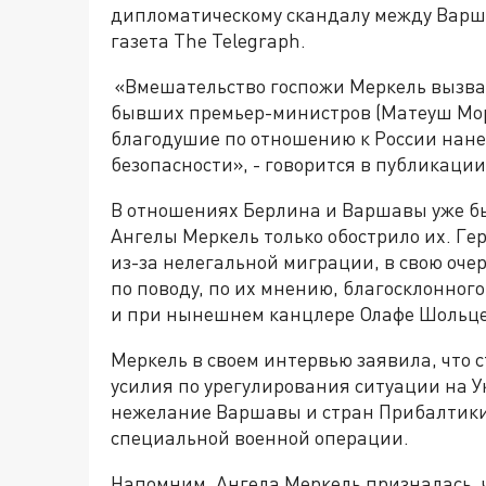
дипломатическому скандалу между Варш
газета The Telegraph.
«Вмешательство госпожи Меркель вызвал
бывших премьер-министров (Матеуш Мора
благодушие по отношению к России нане
безопасности», - говорится в публикации
В отношениях Берлина и Варшавы уже б
Ангелы Меркель только обострило их. Г
из-за нелегальной миграции, в свою оч
по поводу, по их мнению, благосклонног
и при нынешнем канцлере Олафе Шольце
Меркель в своем интервью заявила, что
усилия по урегулирования ситуации на У
нежелание Варшавы и стран Прибалтики
специальной военной операции.
Напомним, Ангела Меркель призналась, ч