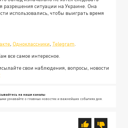
ля разрешения ситуации на Украине. Она
сти использовались, чтобы выиграть время
акте
,
Одноклассники
,
Telegram
.
Там все самое интересное.
рисылайте свои наблюдения, вопросы, новости
v
сывайтесь на наши каналы
ыми узнавайте о главных новостях и важнейших событиях дня.