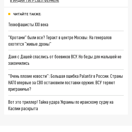
В ИНДИИ ТИГР СЪЕЛ ФЕРМЕРА
ЧИТАЙТЕ ТАКЖЕ:
Технофашисты XXI века
"Кротами" были все? Теракт в центре Москвы: На генералов
охотятся "живые дроны"
Даня с Дашей спаслись от боевиков ВСУ. Но беды для малышей не
закончились
"Очень плохие новости": Большая ошибка Palantir в России. Страны
НАТО впервые за СВО остановили поставки оружия. ВСУ теряют
приграничье?
Вот это триллер! Тайна удара Украины по иранскому судну на
Каспии раскрыта