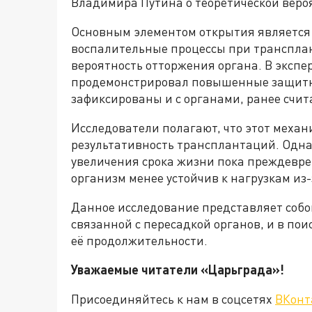
Владимира Путина о теоретической вероя
Основным элементом открытия является
воспалительные процессы при транспла
вероятность отторжения органа. В экс
продемонстрировал повышенные защитны
зафиксированы и с органами, ранее сч
Исследователи полагают, что этот механ
результативность трансплантаций. Однак
увеличения срока жизни пока преждеврем
организм менее устойчив к нагрузкам из
Данное исследование представляет соб
связанной с пересадкой органов, и в пои
её продолжительности.
Уважаемые читатели «Царьграда»!
Присоединяйтесь к нам в соцсетях
ВКонт