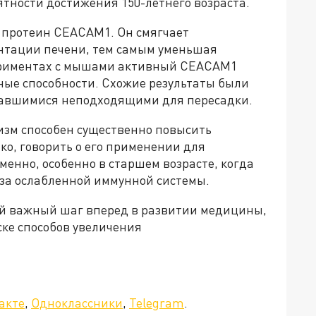
тности достижения 150-летнего возраста.
 протеин CEACAM1. Он смягчает
нтации печени, тем самым уменьшая
периментах с мышами активный CEACAM1
е способности. Схожие результаты были
итавшимися неподходящими для пересадки.
изм способен существенно повысить
о, говорить о его применении для
енно, особенно в старшем возрасте, когда
-за ослабленной иммунной системы.
ой важный шаг вперед в развитии медицины,
ске способов увеличения
акте
,
Одноклассники
,
Telegram
.