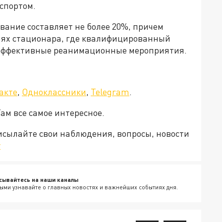
спортом.
вание составляет не более 20%, причем
иях стационара, где квалифицированный
 эффективные реанимационные мероприятия.
акте
,
Одноклассники
,
Telegram
.
Там все самое интересное.
рисылайте свои наблюдения, вопросы, новости
v
сывайтесь на наши каналы
ыми узнавайте о главных новостях и важнейших событиях дня.