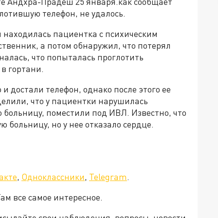
е Андхра-Прадеш 25 января.как сообщает
глотившую телефон, не удалось.
 находилась пациентка с психическим
твенник, а потом обнаружил, что потерял
алась, что попыталась проглотить
 в гортани.
и достали телефон, однако после этого ее
делили, что у пациентки нарушилась
ю больницу, поместили под ИВЛ. Известно, что
 больницу, но у нее отказало сердце.
акте
,
Одноклассники
,
Telegram
.
Там все самое интересное.
рисылайте свои наблюдения, вопросы, новости