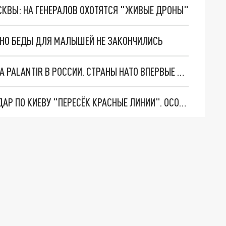
ОСКВЫ: НА ГЕНЕРАЛОВ ОХОТЯТСЯ "ЖИВЫЕ ДРОНЫ"
. НО БЕДЫ ДЛЯ МАЛЫШЕЙ НЕ ЗАКОНЧИЛИСЬ
"ОЧЕНЬ ПЛОХИЕ НОВОСТИ": БОЛЬШАЯ ОШИБКА PALANTIR В РОССИИ. СТРАНЫ НАТО ВПЕРВЫЕ ЗА СВО ОСТАНОВИЛИ ПОСТАВКИ ОРУЖИЯ. ВСУ ТЕРЯЮТ ПРИГРАНИЧЬЕ?
"ТЕРПЕНИЕ ПУТИНА ЛОПНУЛО". РЕКОРДНЫЙ УДАР ПО КИЕВУ "ПЕРЕСЁК КРАСНЫЕ ЛИНИИ". ОСОБЫЕ СПЕЦЫ КНДР НА ЛБС? ТАЙНЫЕ ПЕРЕГОВОРЫ ЕВРОПЫ И МОСКВЫ