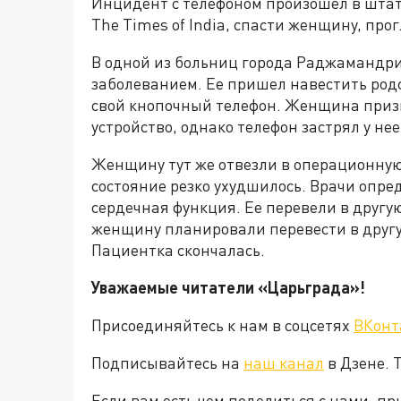
Инцидент с телефоном произошел в штат
The Times of India, спасти женщину, про
В одной из больниц города Раджамандри
заболеванием. Ее пришел навестить родс
свой кнопочный телефон. Женщина призн
устройство, однако телефон застрял у нее
Женщину тут же отвезли в операционную 
состояние резко ухудшилось. Врачи опре
сердечная функция. Ее перевели в другу
женщину планировали перевести в другую
Пациентка скончалась.
Уважаемые читатели «Царьграда»!
Присоединяйтесь к нам в соцсетях
ВКонт
Подписывайтесь на
наш канал
в Дзене. 
Если вам есть чем поделиться с нами, п