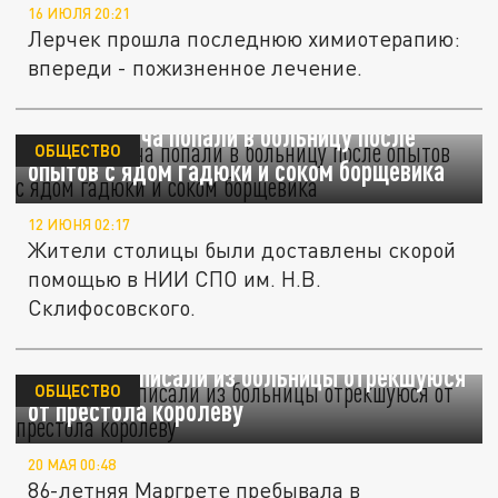
16 ИЮЛЯ 20:21
Лерчек прошла последнюю химиотерапию:
впереди - пожизненное лечение.
Два москвича попали в больницу после
ОБЩЕСТВО
опытов с ядом гадюки и соком борщевика
12 ИЮНЯ 02:17
Жители столицы были доставлены скорой
помощью в НИИ СПО им. Н.В.
Склифосовского.
В Дании выписали из больницы отрекшуюся
ОБЩЕСТВО
от престола королеву
20 МАЯ 00:48
86-летняя Маргрете пребывала в