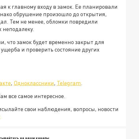
я к главному входу в замок. Ее планировали
однако обрушение произошло до открытия,
дал. Тем не менее, обломки повредили
 неподалеку.
, что замок будет временно закрыт для
 ущерба и проверить состояние других
акте
,
Одноклассники
,
Telegram
.
Там все самое интересное.
рисылайте свои наблюдения, вопросы, новости
v
сывайтесь на наши каналы