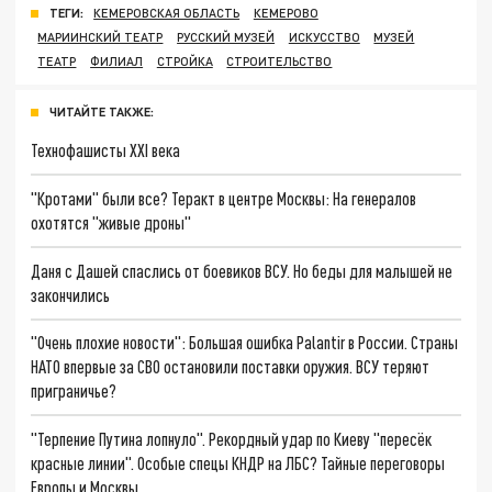
ТЕГИ:
КЕМЕРОВСКАЯ ОБЛАСТЬ
КЕМЕРОВО
МАРИИНСКИЙ ТЕАТР
РУССКИЙ МУЗЕЙ
ИСКУССТВО
МУЗЕЙ
ТЕАТР
ФИЛИАЛ
СТРОЙКА
СТРОИТЕЛЬСТВО
ЧИТАЙТЕ ТАКЖЕ:
Технофашисты XXI века
"Кротами" были все? Теракт в центре Москвы: На генералов
охотятся "живые дроны"
Даня с Дашей спаслись от боевиков ВСУ. Но беды для малышей не
закончились
"Очень плохие новости": Большая ошибка Palantir в России. Страны
НАТО впервые за СВО остановили поставки оружия. ВСУ теряют
приграничье?
"Терпение Путина лопнуло". Рекордный удар по Киеву "пересёк
красные линии". Особые спецы КНДР на ЛБС? Тайные переговоры
Европы и Москвы